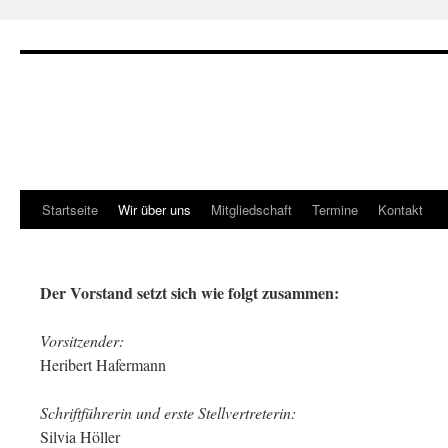
Zum
Inhalt
springen
Startseite
Wir über uns
Mitgliedschaft
Termine
Kontakt
Der Vorstand setzt sich wie folgt zusammen:
Vorsitzender:
Heribert Hafermann
Schriftführerin und erste Stellvertreterin:
Silvia Höller