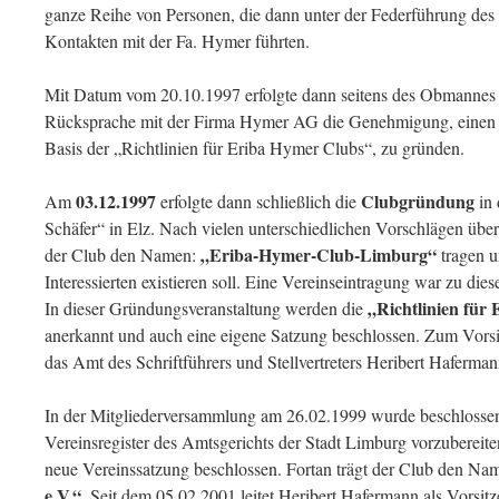
ganze Reihe von Personen, die dann unter der Federführung des 
Kontakten mit der Fa. Hymer führten.
Mit Datum vom 20.10.1997 erfolgte dann seitens des Obmannes
Rücksprache mit der Firma Hymer AG die Genehmigung, einen 
Basis der „Richtlinien für Eriba Hymer Clubs“, zu gründen.
03.12.1997
Clubgründung
Am
erfolgte dann schließlich die
in 
Schäfer“ in Elz. Nach vielen unterschiedlichen Vorschlägen üb
„Eriba-Hymer-Club-Limburg“
der Club den Namen:
tragen u
Interessierten existieren soll. Eine Vereinseintragung war zu die
„Richtlinien für
In dieser Gründungsveranstaltung werden die
anerkannt und auch eine eigene Satzung beschlossen. Zum Vors
das Amt des Schriftführers und Stellvertreters Heribert Haferma
In der Mitgliederversammlung am 26.02.1999 wurde beschlossen,
Vereinsregister des Amtsgerichts der Stadt Limburg vorzuberei
neue Vereinssatzung beschlossen. Fortan trägt der Club den Na
e.V.“.
Seit dem 05.02.2001 leitet Heribert Hafermann als Vorsit