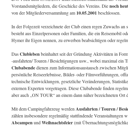
noch heu
Vorstandsmitgliedern, die Geschicke des Vereins. Die
10.05.2001
von der Mitgliederversammlung am
beschlossen.
In der Folgezeit verzeichnete der Club einen regen Zuwachs an 
besteht aus Einzelpersonen oder Familien, die ein Reisemobil 
Hymer ihr Eigen nennen, zu erwerben beabsichtigen oder regelm
Clubleben
Das
beinhaltet seit der Gründung Aktivitäten in Fo
-ausfahrten/ Touren / Besichtigungen usw., wobei maximal ein Tr
Clubabende
dienen zum Informationsaustausch zwischen Mitgl
persönliche Reiseerlebnisse, Bilder- oder Filmvorführungen, offi
technische Entwicklungen, gesetzliche Veränderungen, Statisti
externen Experten vorgetragen. Diese Clubabende finden regelmä
aber auch „ON TOUR“ an einem dann näher bezeichneten Ort d
Ausfahrten / Touren / Bes
Mit dem Campingfahrzeug werden
zählen insbesondere regelmäßig stattfindende Veranstaltungen 
Abcampen
Weihnachtsfeier
und
(mit Übernachtungsmöglichkei