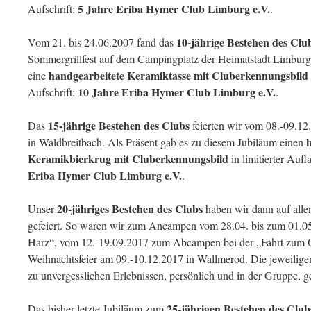
5 Jahre Eriba Hymer Club Limburg e.V.
Aufschrift:
.
10-jährige Bestehen
des Clu
Vom 21. bis 24.06.2007 fand das
Sommergrillfest auf dem Campingplatz der Heimatstadt Limburg 
handgearbeitete
Keramiktasse
mit Cluberkennungsbild
eine
10 Jahre Eriba Hymer Club Limburg e.V.
Aufschrift:
.
15-jährige Bestehen des Clubs
Das
feierten wir vom 08.-09.12
in Waldbreitbach. Als Präsent gab es zu diesem Jubiläum einen
Keramikbierkrug
mit Cluberkennungsbild
in limitierter Aufl
Eriba Hymer Club Limburg e.V.
.
20-jähriges Bestehen des Clubs
Unser
haben wir dann auf alle
gefeiert. So waren wir zum Ancampen vom 28.04. bis zum 01.0
Harz“, vom 12.-19.09.2017 zum Abcampen bei der „Fahrt zum Ok
Weihnachtsfeier am 09.-10.12.2017 in Wallmerod. Die jeweilig
zu unvergesslichen Erlebnissen, persönlich und in der Gruppe, ge
25-jährigen Bestehen des Clu
Das bisher letzte Jubiläum zum