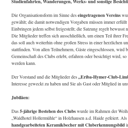
Studienfahrten, Wanderungen, Werks- und sonstige Besicht
eingetragenen Vereins
Die Organisationsform im Sinne des
wur
gewählt; die damit notwendigen Vorgaben müssen immer erfüllt 
Einbringen jedem selbst freigestellt; die Satzung regelt bewusst
Die Mitglieder treffen sich ausschließlich, um einen Teil ihrer F
das soll auch weiterhin ohne großen Stress in einer herzliche
stattfinden. Von allen Teilnehmern, Gäste eingeschlossen, wird b
Gemeinschaft des Clubs erlebt, erfahren oder besichtigt wird, so n
werden kann.
„Eriba-Hymer-Club-Limb
Der Vorstand und die Mitglieder des
Interesse geweckt zu haben und Sie als Gast oder Mitglied in un
Jubiläen:
5-jährige Bestehen des Clubs
Das
wurde im Rahmen der Weihna
„Waldhotel Hollermühle“ in Holzhausen a.d. Haide gefeiert. Als 
handgearbeiteten
Keramikbecher
mit Cluberkennungsbild
i