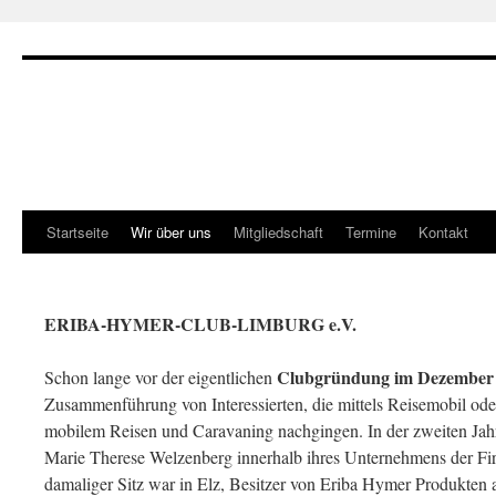
Zum
Inhalt
springen
Startseite
Wir über uns
Mitgliedschaft
Termine
Kontakt
ERIBA-HYMER-CLUB-LIMBURG e.V.
Clubgründung im
Dezember
Schon lange vor der eigentlichen
Zusammenführung von Interessierten, die mittels Reisemobil o
mobilem Reisen und Caravaning nachgingen. In der zweiten Jah
Marie Therese Welzenberg innerhalb ihres Unternehmens der 
damaliger Sitz war in Elz, Besitzer von Eriba Hymer Produkten 