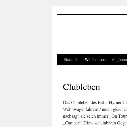
Zum
Inhalt
springen
Startseite
Wir über uns
Mitglieds
Clubleben
Das Clubleben des Eriba-Hymer-Cl
Wohnwagenfahrern / innen gleiche
nachsagt, sie seien immer „On Tour
„Camper“. Diese scheinbaren Gegens