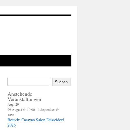
Suchen
Anstehende
Veranstaltungen
Aug.
29
29 August @ 10:00
-
6 September @
18:00
Besuch: Caravan Salon Düsseldorf
2026